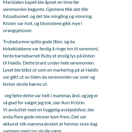
Maridalen kapell ble åpnet en time før
seremonien begynte. Gjestene fikk det lille
fotoalbumet, og det ble mingling og mimring.
Kisten var hvit, og blomstene gikk mye i
orangsjetoner.
Trubadurene spilte gode låter, og da
kirkeklokkene var ferdig å ringe inn til seremoni,
tente barnebarnet Ruby et enslig lys på kisten
til Haldis. Dette brant under hele seremonien.
Lyset ble blåst ut som en markering på at Haldis
var gått ut av tiden da seremonien var over og
kisten skulle bæres ut.
-Jeg følte dette var helt i mammas ånd, og jeg er
så glad for valget jeg tok, sier Ann Kristin.
Vi avsluttet med en hyggelig avskjedsfest, der
enda flere gode minner kom frem. Det var
akkurat slik mamma ønsket at hennes siste dag
sammen med oss skulle være.