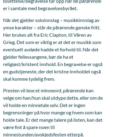
bisettelse/begravelse tar opp når de pårørende
er i samtale med begravelsesbyrået.
Når det gjelder soloinnslag – musikkinnslag av
ymse karakter – står de pårørende ganske fritt.
Her brukes alt fra Eric Clapton, til Våren av
Grieg. Det som er viktig er at det er musikk som
eventuelt avdøde hadde et forhold til. Når det
gjelder fellessangene, bør de ha et
religiøst/kristent innhold. En begravelse er også
en gudstjeneste, der det kristne innholdet også
skal komme tydelig frem.
Presten vil lese et minneord, pårørende kan
velge om han/hun skal utdype dette, eller om de
vil holde en minnetale selv. Det er ingen
begrensninger på hvor mange og hvem som kan
holde tale. Er det mange talere på listen, kan det
være fint å spare noen til
minnestunden/avskjedsfesten etterpå.