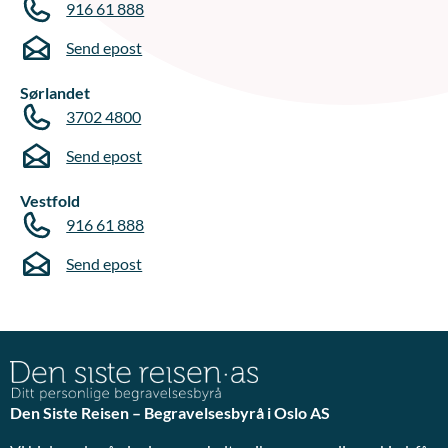
916 61 888
Send epost
Sørlandet
3702 4800
Send epost
Vestfold
916 61 888
Send epost
Den Siste Reisen – Begravelsesbyrå i Oslo AS