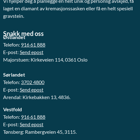
Vi hjelper deg å planlegge en helt unik og personlig avskjed, få
laget en diamant av kremasjonssasken eller få en helt spesiell
gravstein.
Snakk med oss
Østlandet
Telefon:
916 61 888
E-post:
Send epost
Majorstuen: Kirkeveien 114, 0361 Oslo
Sørlandet
Telefon:
3702 4800
E-post:
Send epost
Arendal: Kirkebakken 13, 4836.
Vestfold
Telefon:
916 61 888
E-post:
Send epost
Tønsberg: Rambergveien 45, 3115.