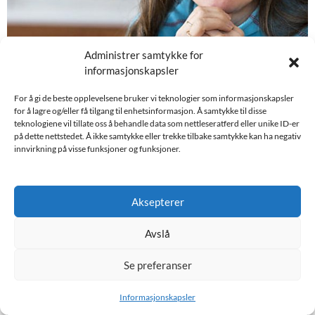
Administrer samtykke for
Torill bærer med seg sin Martin for
informasjonskapsler
alltid.
For å gi de beste opplevelsene bruker vi teknologier som informasjonskapsler
for å lagre og/eller få tilgang til enhetsinformasjon. Å samtykke til disse
teknologiene vil tillate oss å behandle data som nettleseratferd eller unike ID-er
på dette nettstedet. Å ikke samtykke eller trekke tilbake samtykke kan ha negativ
innvirkning på visse funksjoner og funksjoner.
Aksepterer
Avslå
Se preferanser
Informasjonskapsler