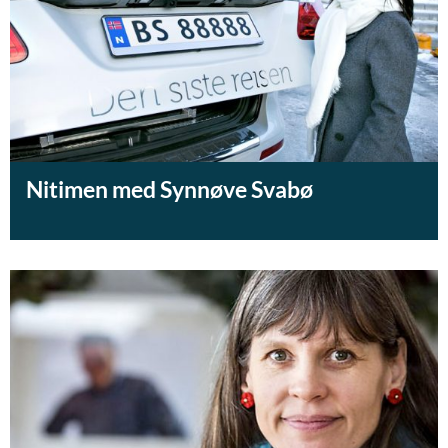
Nitimen med Synnøve Svabø