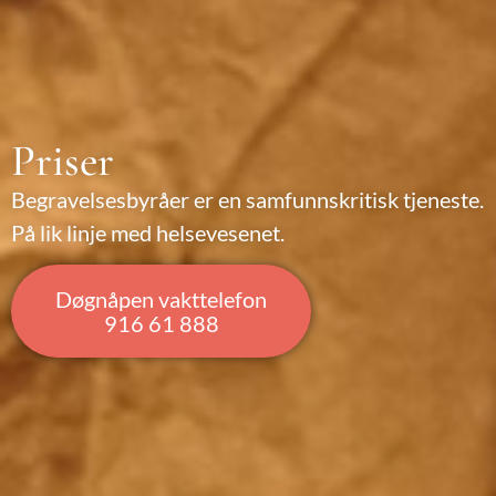
Priser
Begravelsesbyråer er en samfunnskritisk tjeneste.
På lik linje med helsevesenet.
Døgnåpen vakttelefon
916 61 888