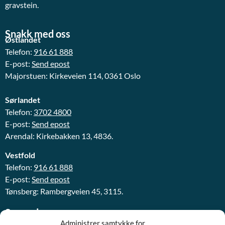
gravstein.
Snakk med oss
Østlandet
Telefon:
916 61 888
E-post:
Send epost
Majorstuen: Kirkeveien 114, 0361 Oslo
Sørlandet
Telefon:
3702 4800
E-post:
Send epost
Arendal: Kirkebakken 13, 4836.
Vestfold
Telefon:
916 61 888
E-post:
Send epost
Tønsberg: Rambergveien 45, 3115.
Snarveier
Våre tjenester
Administrer samtykke for