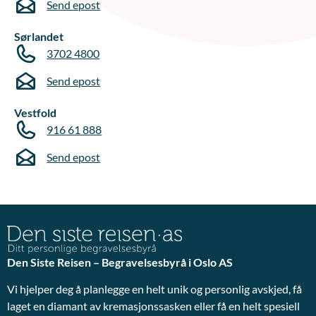
Send epost
Sørlandet
3702 4800
Send epost
Vestfold
916 61 888
Send epost
Den Siste Reisen – Begravelsesbyrå i Oslo AS
Vi hjelper deg å planlegge en helt unik og personlig avskjed, få
laget en diamant av kremasjonssasken eller få en helt spesiell