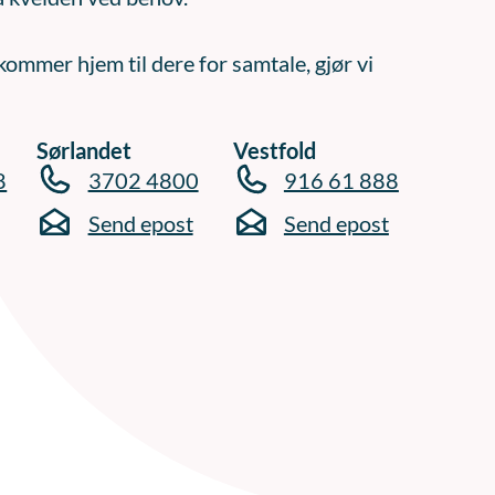
kommer hjem til dere for samtale, gjør vi
Sørlandet
Vestfold
8
3702 4800
916 61 888
Send epost
Send epost