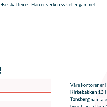
se skal feires. Han er verken syk eller gammel.
!
Våre kontorer er 
Kirkebakken 13 i
Tønsberg
.Samtale
hverdager, eller p