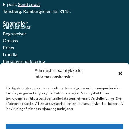
E-post:
Send epost
Tønsberg: Rambergveien 45, 3115.
Snarveier
Våre tjenester
Begravelser
Om oss
Priser
I media
Personvernerklæring
Medlemsfordel – LOfavør
Administrer samtykke for
Ressurside for Arv og skifterett
informasjonskapsler
For å gi de beste opplevelsene bruker vi teknologier som informasjonskapsler
for å lagre og/eller få tilgang til enhetsinformasjon. Å samtykke til disse
teknologiene vil tillate oss å behandle data som nettleseratferd eller unike ID-er
på dette nettstedet. Å ikke samtykke eller trekke tilbake samtykke kan ha negativ
innvirkning på visse funksjoner og funksjoner.